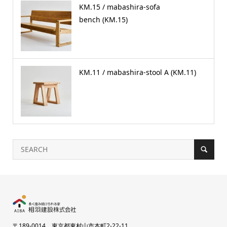
KM.15 / mabashira-sofa
bench (KM.15)
KM.11 / mabashira-stool A (KM.11)
〒189-0014 東京都東村山市本町2-22-11