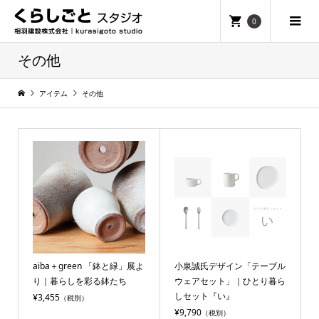
0
その他
アイテム
その他
aiba＋green 「鉢と緑」展よ
小泉誠氏デザイン「テーブル
り｜暮らしを彩る鉢たち
ウェアセット」｜ひとり暮ら
しセット『い』
¥3,455
（税別）
¥9,790
（税別）