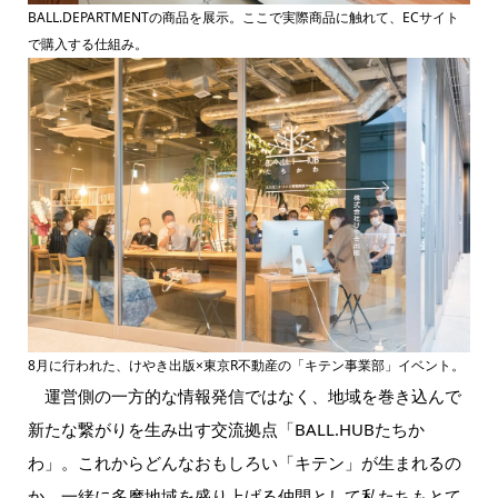
BALL.DEPARTMENTの商品を展示。ここで実際商品に触れて、ECサイト
で購入する仕組み。
8月に行われた、けやき出版×東京R不動産の「キテン事業部」イベント。
運営側の一方的な情報発信ではなく、地域を巻き込んで
新たな繋がりを生み出す交流拠点「BALL.HUBたちか
わ」。これからどんなおもしろい「キテン」が生まれるの
か、一緒に多摩地域を盛り上げる仲間として私たちもとて